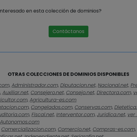
Interesado en esta colección de dominios?
Contáctanos
OTRAS COLECCIONES DE DOMINIOS DISPONIBLES
com,
Administrador.com,
Diputacion.net,
Nacional.net,
Pr
,
Auxiliar.net,
Consejero.net,
Consejo.net,
Directora.com,
v
icultor.com,
Agricultura-es.com
ntacion.com,
Congelados.com,
Conservas.com,
Dietetica
uditoria.com,
Fiscal.net,
Interventor.com,
Juridica.net,
ver 
Autonomos.com
Comercializacion.com,
Comercio.net,
Compras-es.com,
ficas.net,
Independiente.net,
Serigrafia.net