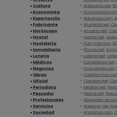
Cultura
-
Artesania.net,
Bi
Economista
-
Economista.co
Exportación
-
Aduanas.com,
A
Fabricante
-
Aluminio.net,
Ce
Horóscopo
-
Acuario.net,
Cap
Hostal
-
Hostal.net,
Huelv
Hostelería
-
Pub-mix.com,
Di
Inmobiliaria
-
Fincas.net,
Inmob
Lotería
-
Loteria.net,
Loter
Médicos
-
Cardiologo.net,
Negocios
-
Inversiones.net,
Obras
-
Calefaccion.co
Oficial
-
Capitan.net,
Cor
Periodista
-
Medios.net,
Peri
Pescador
-
Pesca.net,
Pesc
Profesionales
-
Abogado-es.co
Servicios
-
Agencia-de-tra
Sociedad
-
Anonima.com,
C