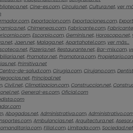
blioteca.net,
Cine-es.com,
Circulo.net,
Cultura.net,
ver más
m
rmador.com,
Exportacion.com,
Exportaciones.com,
Expor
ramica.net,
Chimeneas.com,
Fabricante.com,
Fabricante
ricornio.com,
Escorpio.com,
Geminis.net,
Horoscopo.net,
a.net,
Jaen.net,
Malaga.net,
Apartahotel.com,
ver más...
scoteca.net,
Pizzeria.net,
Restaurante.net,
Bar-mix.com,
v
iliaria.net,
Promotor.net,
Promotora.com,
Propietario.co
ias.net,
Primitiva.net
Centro-de-salud.com,
Cirugia.com,
Cirujano.com,
Dentist
Negocios.net,
Principal.net
m,
Civil.net,
Climatizacion.com,
Construccion.net,
Construc
onel.net,
General-es.com,
Oficial.com
odista.com
ador.com
m,
Abogados.net,
Administrativa.com,
Administrativo.com
nsportes.com,
Ambulancias.net,
Arquitectura.net,
Asesor
omanditaria.com,
Filial.com,
Limitada.com,
Sociedad.net