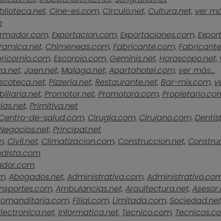
blioteca.net,
Cine-es.com,
Circulo.net,
Cultura.net,
ver más
m
rmador.com,
Exportacion.com,
Exportaciones.com,
Expor
ramica.net,
Chimeneas.com,
Fabricante.com,
Fabricante
ricornio.com,
Escorpio.com,
Geminis.net,
Horoscopo.net,
a.net,
Jaen.net,
Malaga.net,
Apartahotel.com,
ver más...
scoteca.net,
Pizzeria.net,
Restaurante.net,
Bar-mix.com,
v
iliaria.net,
Promotor.net,
Promotora.com,
Propietario.co
ias.net,
Primitiva.net
Centro-de-salud.com,
Cirugia.com,
Cirujano.com,
Dentist
Negocios.net,
Principal.net
m,
Civil.net,
Climatizacion.com,
Construccion.net,
Construc
odista.com
ador.com
m,
Abogados.net,
Administrativa.com,
Administrativo.com
nsportes.com,
Ambulancias.net,
Arquitectura.net,
Asesor
omanditaria.com,
Filial.com,
Limitada.com,
Sociedad.net
Electronica.net,
Informatica.net,
Tecnico.com,
Tecnicos.c