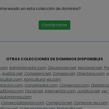
Interesado en esta colección de dominios?
Contáctanos
OTRAS COLECCIONES DE DOMINIOS DISPONIBLES
com,
Administrador.com,
Diputacion.net,
Nacional.net,
Pr
,
Auxiliar.net,
Consejero.net,
Consejo.net,
Directora.com,
v
icultor.com,
Agricultura-es.com
ntacion.com,
Congelados.com,
Conservas.com,
Dietetica
uditoria.com,
Fiscal.net,
Interventor.com,
Juridica.net,
ver 
Autonomos.com
Comercializacion.com,
Comercio.net,
Compras-es.com,
ficas.net,
Independiente.net,
Serigrafia.net