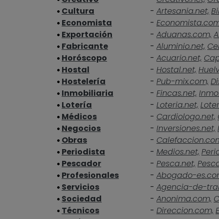
Cultura
-
Artesania.net,
Bi
Economista
-
Economista.co
Exportación
-
Aduanas.com,
A
Fabricante
-
Aluminio.net,
Ce
Horóscopo
-
Acuario.net,
Cap
Hostal
-
Hostal.net,
Huelv
Hostelería
-
Pub-mix.com,
Di
Inmobiliaria
-
Fincas.net,
Inmob
Lotería
-
Loteria.net,
Loter
Médicos
-
Cardiologo.net,
Negocios
-
Inversiones.net,
Obras
-
Calefaccion.co
Periodista
-
Medios.net,
Peri
Pescador
-
Pesca.net,
Pesc
Profesionales
-
Abogado-es.co
Servicios
-
Agencia-de-tra
Sociedad
-
Anonima.com,
C
Técnicos
-
Direccion.com,